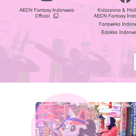
AEON Fantasy Indonesia
Kidzooona & Moll
Official
AEON Fantasy Ind
Fanpekka Indon
Edokko Indone
Previous