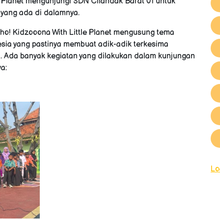
le Planet mengunjungi SDN Cilandak Barat 01 untuk
yang ada di dalamnya.
 lho! Kidzooona With Little Planet mengusung tema
nesia yang pastinya membuat adik-adik terkesima
. Ada banyak kegiatan yang dilakukan dalam kunjungan
a:
Lo