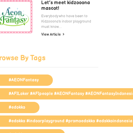
Let’s meet kidzooona
mascot!
Everybody who have been to
Kidzooona's indoor playground
must know…
View Article
rowse By Tags
#AEONFantasy
#AFILoker #AFIpeople #AEONFantasy #AEONFantasyIndonesi
#edokko
#edokko #indoorplayground #promoedokko #edokkoindonesia