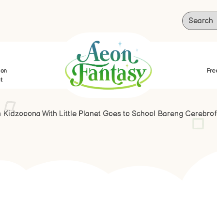
ion
Fre
t
n Kidzooona With Little Planet Goes to School Bareng Cerebro