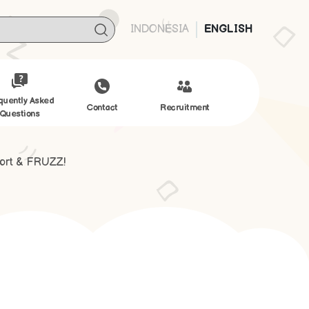
INDONESIA
ENGLISH
quently Asked
Contact
Recruitment
Questions
fort & FRUZZ!