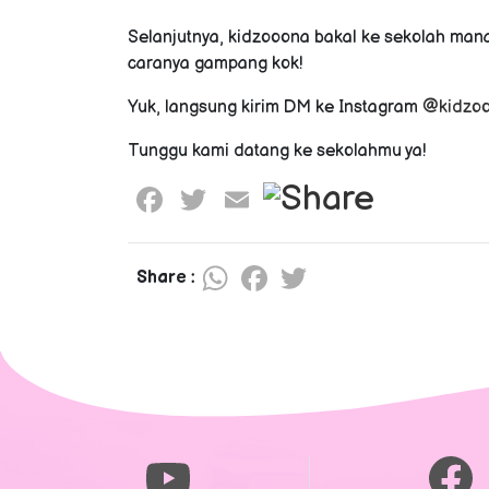
Selanjutnya, kidzooona bakal ke sekolah man
caranya gampang kok!
Yuk, langsung kirim DM ke Instagram
@kidzo
Tunggu kami datang ke sekolahmu ya!
Facebook
Twitter
Email
WhatsApp
Facebook
Twitter
Share :