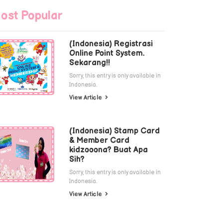
ost Popular
(Indonesia) Registrasi
Online Point System.
Sekarang!!
Sorry, this entry is only available in
Indonesia.
View Article
(Indonesia) Stamp Card
& Member Card
kidzooona? Buat Apa
Sih?
Sorry, this entry is only available in
Indonesia.
View Article