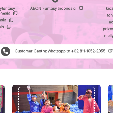
yfantasy
AEON Fantasy Indonesia
kid
onesia
fa
esia
e
sia
prize
moll
Customer Centre: Whatsapp to
+62 811-1052-2055