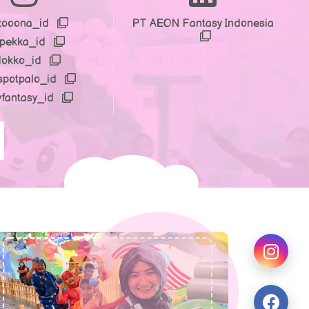
zooona_id
PT AEON Fantasy Indonesia
npekka_id
dokko_id
spotpalo_id
yfantasy_id
Next