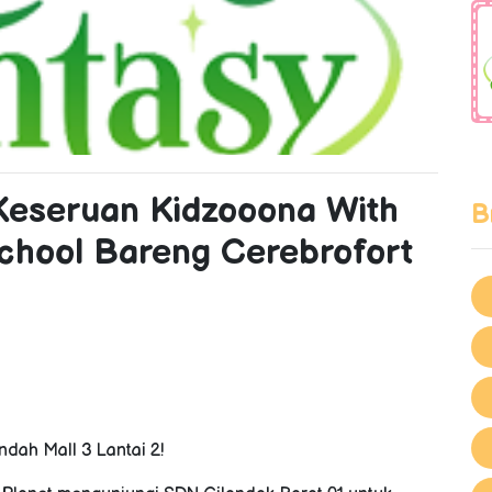
p Keseruan Kidzooona With
B
School Bareng Cerebrofort
ndah Mall 3 Lantai 2!