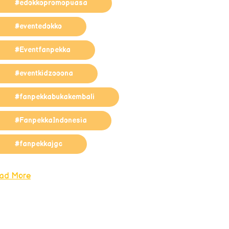
#edokkopromopuasa
#eventedokko
#Eventfanpekka
#eventkidzooona
#fanpekkabukakembali
#FanpekkaIndonesia
#fanpekkajgc
ad More