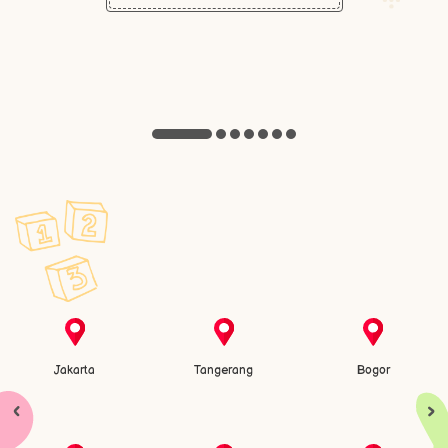
Jakarta
Tangerang
Bogor
‹
›