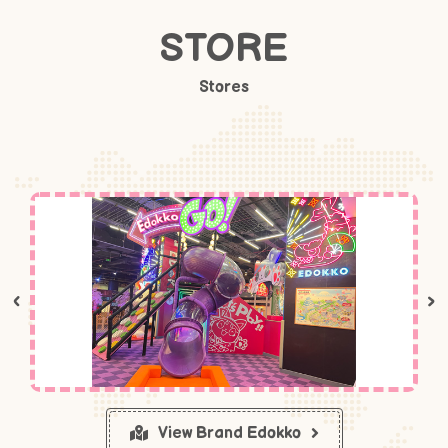
STORE
Stores
‹
›
View Brand Edokko