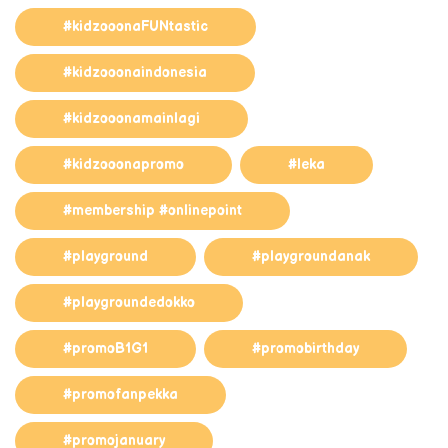
#kidzooonaFUNtastic
#kidzooonaindonesia
#kidzooonamainlagi
#kidzooonapromo
#leka
#membership #onlinepoint
#playground
#playgroundanak
#playgroundedokko
#promoB1G1
#promobirthday
#promofanpekka
#promojanuary