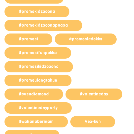
#promokidzooona
#promokidzooonapuasa
#promosi
#promosiedokko
#promosifanpekka
#promosikidzooona
#promoulangtahun
#susudiamond
#valentineday
#valentinedayparty
#wahanabermain
Aeo-kun