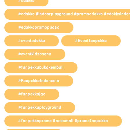
#edokko
#edokko #indoorplayground #promoedokko #edokkoindo
#edokkopromopuasa
#eventedokko
#Eventfanpekka
#eventkidzooona
#fanpekkabukakembali
#FanpekkaIndonesia
#fanpekkajgc
#fanpekkaplayground
#fanpekkapromo #aeonmall #promofanpekka