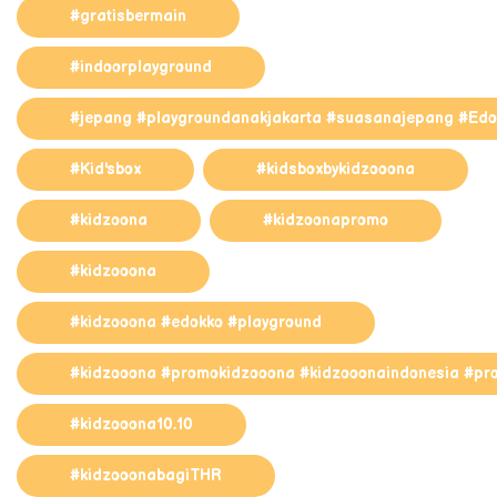
#gratisbermain
#indoorplayground
#jepang #playgroundanakjakarta #suasanajepang #Edok
#Kid'sbox
#kidsboxbykidzooona
#kidzoona
#kidzoonapromo
#kidzooona
#kidzooona #edokko #playground
#kidzooona #promokidzooona #kidzooonaindonesia #pr
#kidzooona10.10
#kidzooonabagiTHR