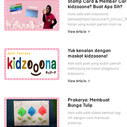
Stamp Card & Member Car
kidzooona? Buat Apa Sih?
Hulla adik-adik kidzooona!
[embed]https://youtu.be/9_DmcaJ_
Kalian yang sudah pernah main ke…
View Article
Yuk kenalan dengan
maskot kidzooona!
Adik-adik pasti yang sudah pernah
berkunjung ke indoor playground
kidzooona…
View Article
Prakarya: Membuat
Bunga Tulip
Halo adik-adik! Kakak kembali lagi
nih dengan cara membuat
prakarya…