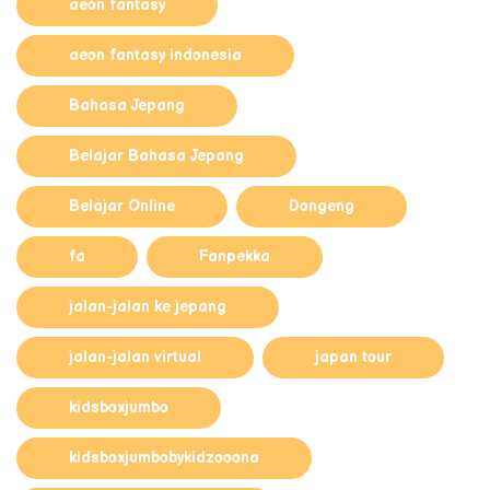
aeon fantasy
aeon fantasy indonesia
Bahasa Jepang
Belajar Bahasa Jepang
Belajar Online
Dongeng
fa
Fanpekka
jalan-jalan ke jepang
jalan-jalan virtual
japan tour
kidsboxjumbo
kidsboxjumbobykidzooona