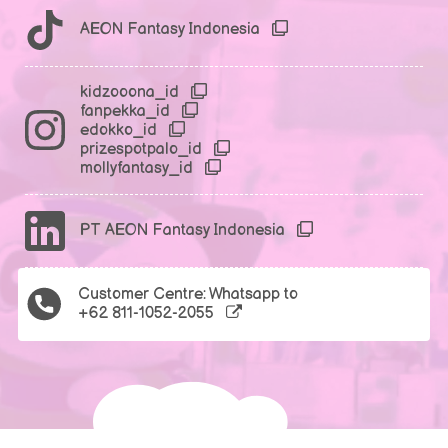
AEON Fantasy Indonesia
kidzooona_id
fanpekka_id
edokko_id
prizespotpalo_id
mollyfantasy_id
PT AEON Fantasy Indonesia
Customer Centre: Whatsapp to
+62 811-1052-2055