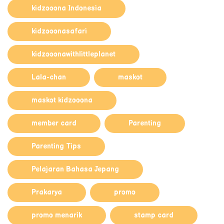
kidzooona Indonesia
kidzooonasafari
kidzooonawithlittleplanet
Lala-chan
maskot
maskot kidzooona
member card
Parenting
Parenting Tips
Pelajaran Bahasa Jepang
Prakarya
promo
promo menarik
stamp card