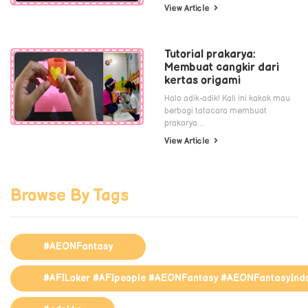
View Article
Tutorial prakarya:
Membuat cangkir dari
kertas origami
Halo adik-adik! Kali ini kakak mau
berbagi tatacara membuat
prakarya…
View Article
Browse By Tags
#AEONFantasy
#AFILoker #AFIpeople #AEONFantasy #AEONFantasyInd