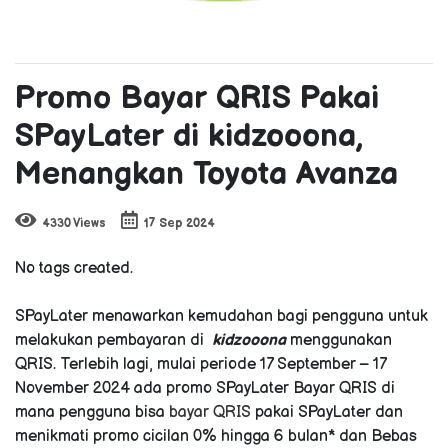
Promo Bayar QRIS Pakai
SPayLater di kidzooona,
Menangkan Toyota Avanza
4330 Views
17 Sep 2024
No tags created.
SPayLater menawarkan kemudahan bagi pengguna untuk
melakukan pembayaran di
kidzooona
menggunakan
QRIS. Terlebih lagi, mulai periode 17 September – 17
November 2024 ada promo SPayLater Bayar QRIS di
mana pengguna bisa
bayar QRIS
pakai SPayLater dan
menikmati promo cicilan 0% hingga 6 bulan* dan Bebas