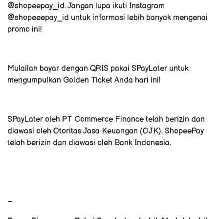
@shopeepay_id. Jangan lupa ikuti Instagram
@shopeeepay_id untuk informasi lebih banyak mengenai
promo ini!
Mulailah bayar dengan QRIS pakai SPayLater untuk
mengumpulkan Golden Ticket Anda hari ini!
SPayLater oleh PT Commerce Finance telah berizin dan
diawasi oleh Otoritas Jasa Keuangan (OJK). ShopeePay
telah berizin dan diawasi oleh Bank Indonesia.
–