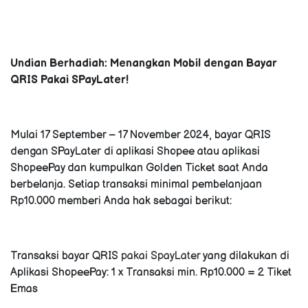
Undian Berhadiah: Menangkan Mobil dengan Bayar
QRIS Pakai SPayLater!
Mulai 17 September – 17 November 2024, bayar QRIS
dengan SPayLater di aplikasi Shopee atau aplikasi
ShopeePay dan kumpulkan Golden Ticket saat Anda
berbelanja. Setiap transaksi minimal pembelanjaan
Rp10.000 memberi Anda hak sebagai berikut:
Transaksi bayar QRIS
pakai SpayLater
yang dilakukan di
Aplikasi ShopeePay: 1 x Transaksi min. Rp10.000 = 2 Tiket
Emas