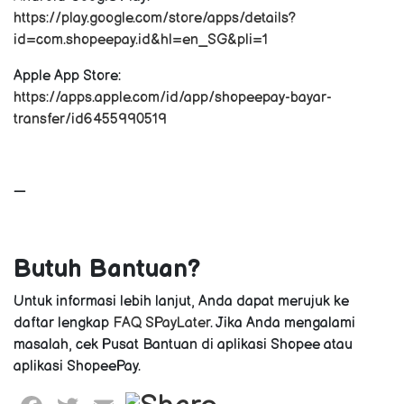
https://play.google.com/store/apps/details?
id=com.shopeepay.id&hl=en_SG&pli=1
Apple App Store:
https://apps.apple.com/id/app/shopeepay-bayar-
transfer/id6455990519
—
Butuh Bantuan?
Untuk informasi lebih lanjut, Anda dapat merujuk ke
daftar lengkap
FAQ SPayLater
. Jika Anda mengalami
masalah, cek Pusat Bantuan di aplikasi Shopee atau
aplikasi ShopeePay.