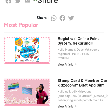
Facebook
Twitter
Email
WhatsApp
Facebook
Twitter
Share :
Most Popular
Registrasi Online Point
System. Sekarang!!
Hello Moms & Dads! Yuk segera
registrasi ONLINE POINT
SYSTEM…
View Article
Stamp Card & Member Car
kidzooona? Buat Apa Sih?
Hulla adik-adik kidzooona!
[embed]https://youtu.be/9_DmcaJ_
Kalian yang sudah pernah main ke…
View Article