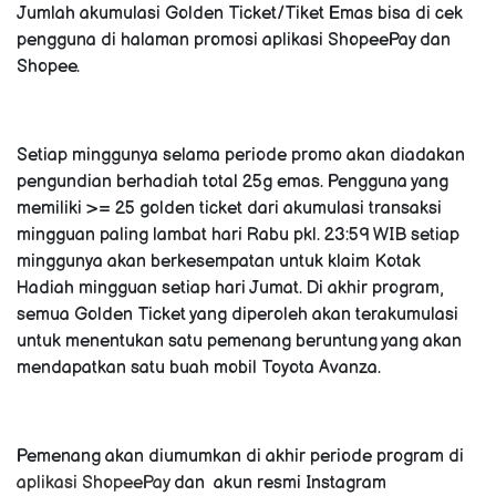
Jumlah akumulasi Golden Ticket/Tiket Emas bisa di cek
pengguna di halaman promosi aplikasi ShopeePay dan
Shopee.
Setiap minggunya selama periode promo akan diadakan
pengundian berhadiah total 25g emas. Pengguna yang
memiliki >= 25 golden ticket dari akumulasi transaksi
mingguan paling lambat hari Rabu pkl. 23:59 WIB setiap
minggunya akan berkesempatan untuk klaim Kotak
Hadiah mingguan setiap hari Jumat. Di akhir program,
semua Golden Ticket yang diperoleh akan terakumulasi
untuk menentukan satu pemenang beruntung yang akan
mendapatkan satu buah mobil Toyota Avanza.
Pemenang akan diumumkan di akhir periode program di
aplikasi ShopeePay
dan akun resmi Instagram