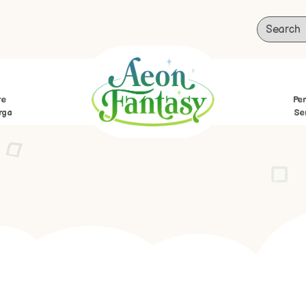
re
Per
rga
Se