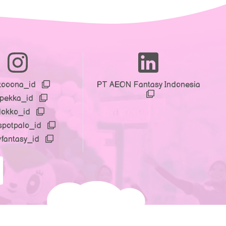
zooona_id
PT AEON Fantasy Indonesia
npekka_id
dokko_id
spotpalo_id
yfantasy_id