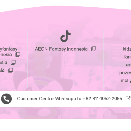
yfantasy
AEON Fantasy Indonesia
kid
onesia
fa
esia
e
sia
prize
moll
Customer Centre: Whatsapp to
+62 811-1052-2055