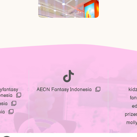
yfantasy
AEON Fantasy Indonesia
kid
onesia
fa
esia
e
sia
prize
moll