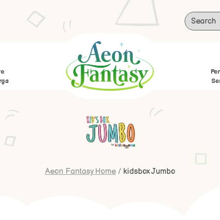
re
Per
rga
Se
Aeon Fantasy Home
/
kidsbox Jumbo