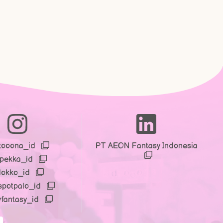
zooona_id
PT AEON Fantasy Indonesia
npekka_id
dokko_id
spotpalo_id
yfantasy_id